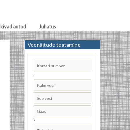
rkivad autod
Juhatus
Veenäitude teatamine
`
`