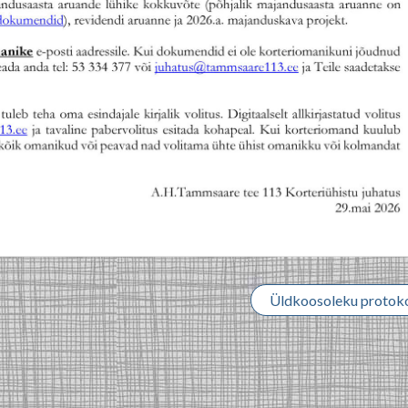
Üldkoosoleku protoko