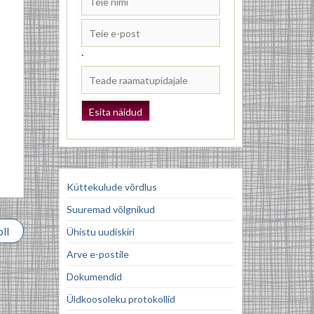
`
Küttekulude võrdlus
Suuremad võlgnikud
ll
Ühistu uudiskiri
Arve e-postile
Dokumendid
Üldkoosoleku protokollid