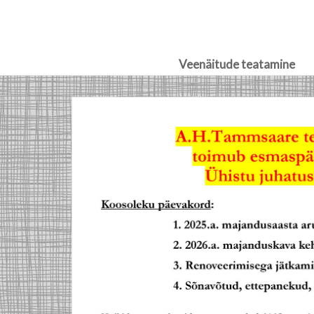
Veenäitude teatamine
Skip
to
content