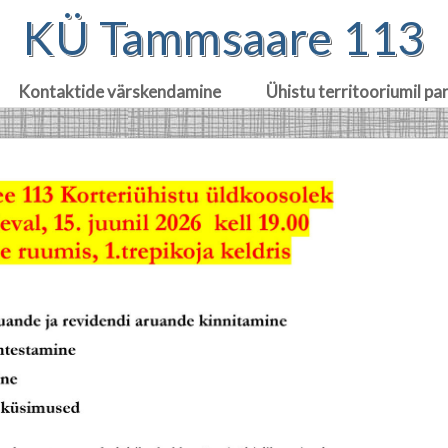
KÜ Tammsaare 113
Kontaktide värskendamine
Ühistu territooriumil pa