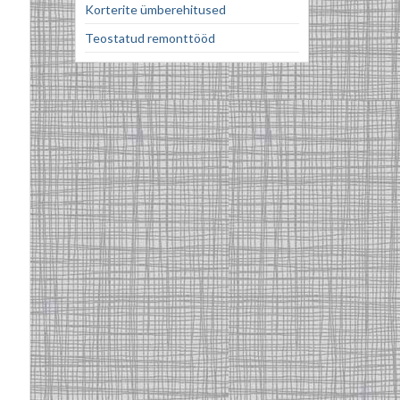
Korterite ümberehitused
Teostatud remonttööd