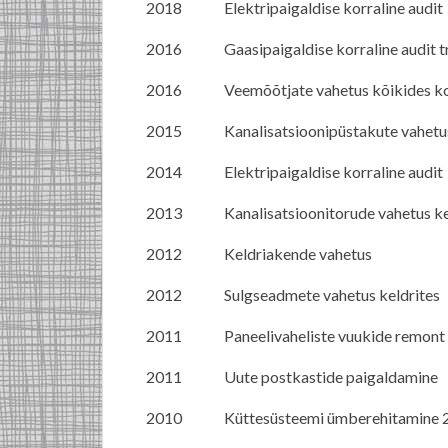
2018
Elektripaigaldise korraline audit
2016
Gaasipaigaldise korraline audit 
2016
Veemõõtjate vahetus kõikides ko
2015
Kanalisatsioonipüstakute vahetu
2014
Elektripaigaldise korraline audit
2013
Kanalisatsioonitorude vahetus ke
2012
Keldriakende vahetus
2012
Sulgseadmete vahetus keldrites
2011
Paneelivaheliste vuukide remont
2011
Uute postkastide paigaldamine
2010
Küttesüsteemi ümberehitamine 2