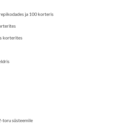
trepikodades ja 100 korteris
rterites
s korterites
ldris
-toru süsteemile