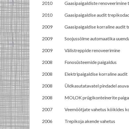
2010
Gaasipaigaldiste renoveerimine
2010
Gaasipaigaldise audit trepikoda
2009
Gaasipaigaldise korraline audit 
2009
Soojussõlme automaatika uuend
2009
Välistreppide renoveerimine
2008
Fonosüsteemide paigaldus
2008
Elektripaigaldise korraline audit
2008
Üldkasutatavatel pindadel asuva
2008
MOLOK prügikonteinerite paig
2007
Veemõõtjate vahetus kõikides ko
2006
Trepikoja akende vahetus