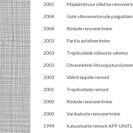
2005
Majaümbruse sillutise renoveeri
2004
Uute vihmaveetorude paigaldam
2004
Rõdude renoveerimine
2003
Parkla asfalteerimine
2003
Trepikodade välisuste vahetus
2003
Otsaseintele liitsoojustussüste
2003
Välistreppide remont
2001
Trepikodade remont
2000
Rõdude renoveerimine
2000
Varikatuste renoveerimine
1999
Katusekatte remont APP UNIFLE