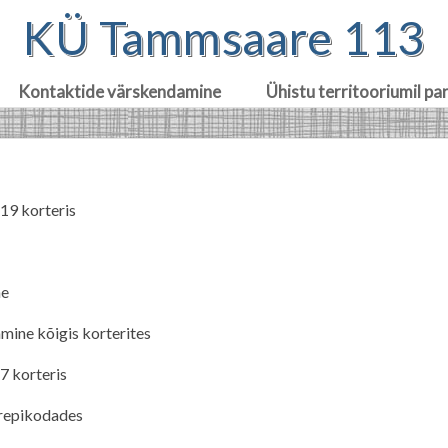
KÜ Tammsaare 113
Kontaktide värskendamine
Ühistu territooriumil pa
119 korteris
ne
amine kõigis korterites
7 korteris
trepikodades