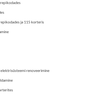
 trepikodades
des
trepikodades ja 115 korteris
amine
 elektrisüsteemi renoveerimine
aldamine
rterites