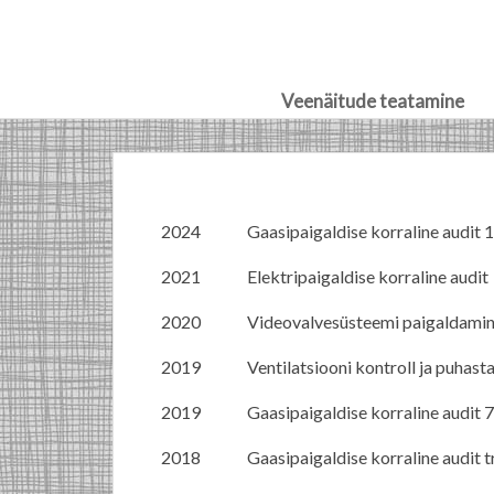
Veenäitude teatamine
Skip
to
content
2024
Gaasipaigaldise korraline audit 
2021
Elektripaigaldise korraline audit
2020
Videovalvesüsteemi paigaldami
2019
Ventilatsiooni kontroll ja puhast
2019
Gaasipaigaldise korraline audit 7
2018
Gaasipaigaldise korraline audit 