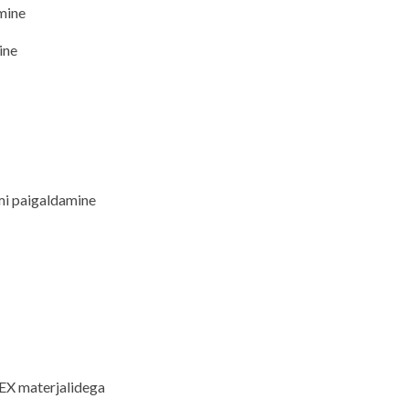
mine
ine
emi paigaldamine
X materjalidega