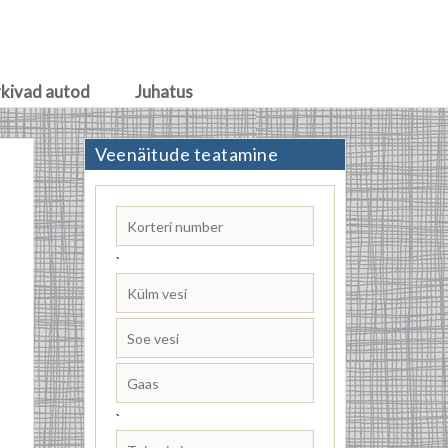
rkivad autod
Juhatus
Veenäitude teatamine
`
`