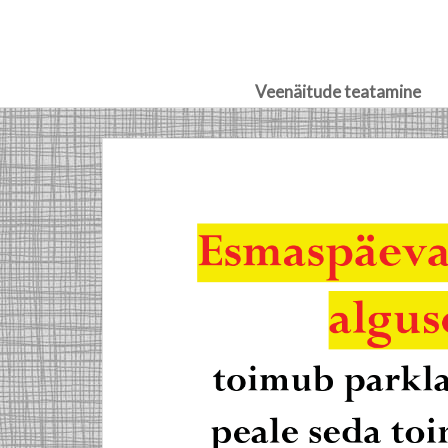
Veenäitude teatamine
Skip
to
content