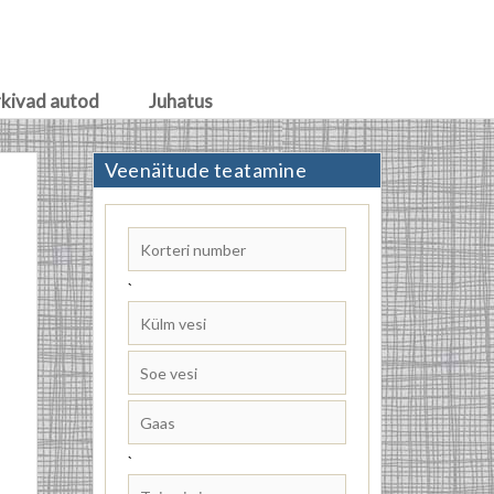
rkivad autod
Juhatus
Veenäitude teatamine
`
`